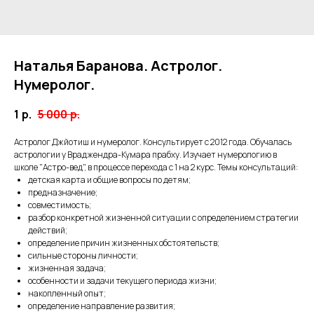
Наталья Баранова. Астролог.
Нумеролог.
1
р.
5 000
р.
Астролог Джйотиш и нумеролог. Консультирует с 2012 года. Обучалась
астрологии у Враджендра-Кумара прабху. Изучает нумерологию в
школе "Астро-вед", в процессе перехода с 1 на 2 курс. Темы консультаций:
детская карта и общие вопросы по детям;
предназначение;
совместимость;
разбор конкретной жизненной ситуации с определением стратегии
действий;
определение причин жизненных обстоятельств;
сильные стороны личности;
жизненная задача;
особенности и задачи текущего периода жизни;
накопленный опыт;
определение направление развития;