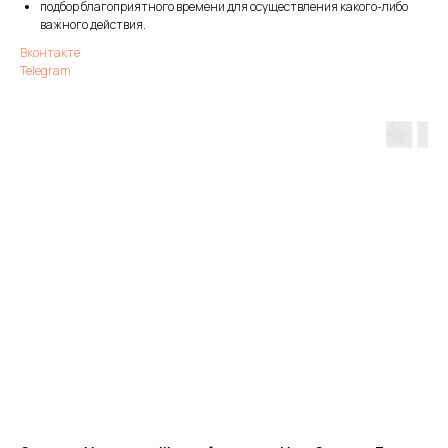
подбор благоприятного времени для осуществления какого-либо
важного действия.
Вконтакте
Telegram