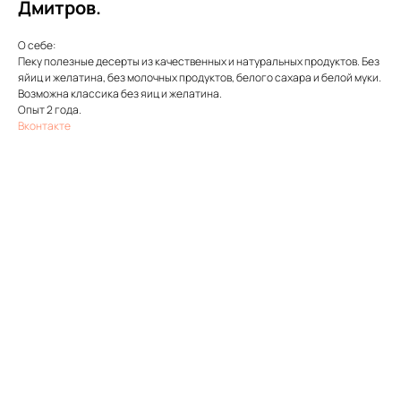
Дмитров.
О себе:
Пеку полезные десерты из качественных и натуральных продуктов. Без
яйиц и желатина, без молочных продуктов, белого сахара и белой муки.
Возможна классика без яиц и желатина.
Опыт 2 года.
Вконтакте